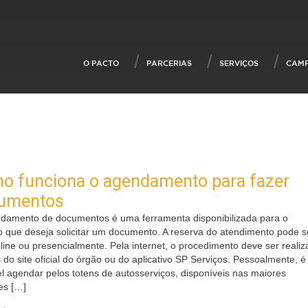
O PACTO
PARCERIAS
SERVIÇOS
CAM
o funciona o agendamento para fazer
umentos
damento de documentos é uma ferramenta disponibilizada para o
o que deseja solicitar um documento. A reserva do atendimento pode s
nline ou presencialmente. Pela internet, o procedimento deve ser reali
 do site oficial do órgão ou do aplicativo SP Serviços. Pessoalmente, é
l agendar pelos totens de autosserviços, disponíveis nas maiores
es […]