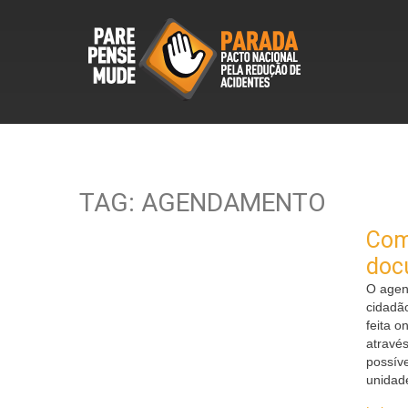
TAG: AGENDAMENTO
Com
doc
O agen
cidadã
feita o
através
possíve
unidad