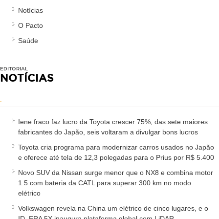
Notícias
O Pacto
Saúde
EDITORIAL
NOTÍCIAS
.
Iene fraco faz lucro da Toyota crescer 75%; das sete maiores
fabricantes do Japão, seis voltaram a divulgar bons lucros
Toyota cria programa para modernizar carros usados no Japão
e oferece até tela de 12,3 polegadas para o Prius por R$ 5.400
Novo SUV da Nissan surge menor que o NX8 e combina motor
1.5 com bateria da CATL para superar 300 km no modo
elétrico
Volkswagen revela na China um elétrico de cinco lugares, e o
ID. ERA 5X inaugura plataforma global com LiDAR