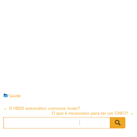
Saúde
Post
←
O HB20 automático consome muito?
O que é necessário para ter um CNPJ?
→
navigation
Pesquisar
por: