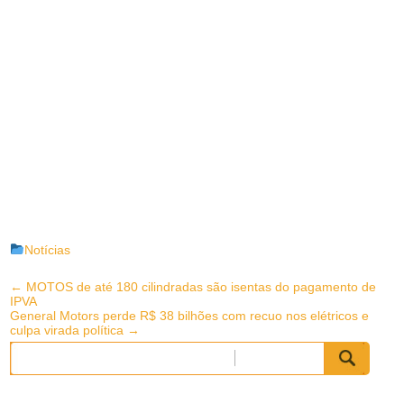
Notícias
Post
←
MOTOS de até 180 cilindradas são isentas do pagamento de
IPVA
navigation
General Motors perde R$ 38 bilhões com recuo nos elétricos e
culpa virada política
→
Pesquisar
por: