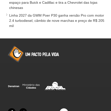
espaço para Buick e Cadillac e tira a Chevrolet das lojas
chinesas
Linha 2027 da GWM Poer P30 ganha versão Pro com motor
2.4 turbodiesel, câmbio de nove marchas e preço de R$ 205
mil