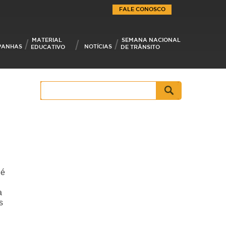
FALE CONOSCO
MATERIAL
SEMANA NACIONAL
PANHAS
NOTÍCIAS
EDUCATIVO
DE TRÂNSITO
Pesquisar
por:
 é
a
s