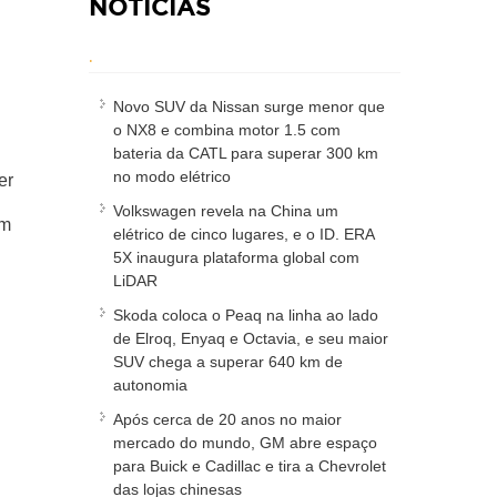
NOTÍCIAS
.
Novo SUV da Nissan surge menor que
o NX8 e combina motor 1.5 com
bateria da CATL para superar 300 km
no modo elétrico
er
Volkswagen revela na China um
em
elétrico de cinco lugares, e o ID. ERA
5X inaugura plataforma global com
LiDAR
Skoda coloca o Peaq na linha ao lado
de Elroq, Enyaq e Octavia, e seu maior
SUV chega a superar 640 km de
autonomia
Após cerca de 20 anos no maior
mercado do mundo, GM abre espaço
para Buick e Cadillac e tira a Chevrolet
das lojas chinesas