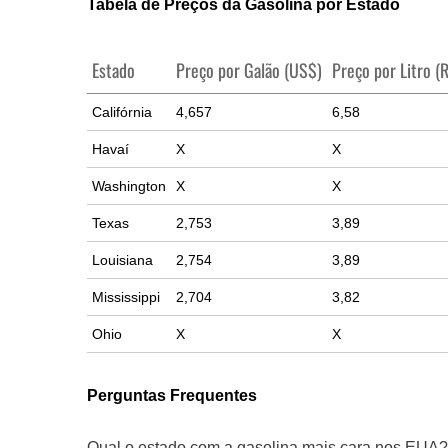
Tabela de Preços da Gasolina por Estado
Estado
Preço por Galão (US$)
Preço por Litro (
Califórnia
4,657
6,58
Havaí
X
X
Washington
X
X
Texas
2,753
3,89
Louisiana
2,754
3,89
Mississippi
2,704
3,82
Ohio
X
X
Perguntas Frequentes
Qual o estado com a gasolina mais cara nos EUA?