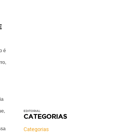
E
o é
ro,
ia
ue,
EDITORIAL
CATEGORIAS
ssa
Categorias