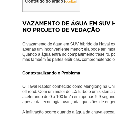
Conteúdo do artigo
[
ocultar
]
VAZAMENTO DE ÁGUA EM SUV H
NO PROJETO DE VEDAÇÃO
O vazamento de água em SUV híbrido da Haval exp
apenas um inconveniente menor; ela pode ter impac
Quando a água entra no compartimento traseiro, p
mas também às partes elétricas, comprometendo o 
Contextualizando o Problema
O Haval Raptor, conhecido como Menglong na Chin
off-road. Com um motor de 1.5 turbo e um sistema 
acelerando de 0 a 100 km/h em apenas 5,9 segund
apesar da tecnologia avançada, questões de engen
A infiltração ocorre quando a água da chuva esco