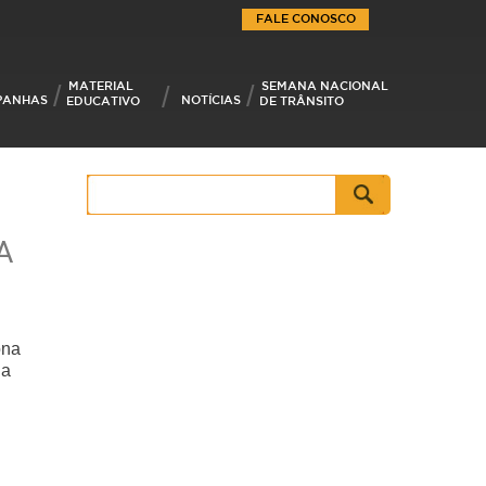
FALE CONOSCO
MATERIAL
SEMANA NACIONAL
PANHAS
NOTÍCIAS
EDUCATIVO
DE TRÂNSITO
Pesquisar
por:
A
ona
 a