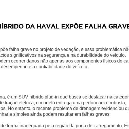
ÍBRIDO DA HAVAL EXPÕE FALHA GRAV
õe falha grave no projeto de vedação, e essa problemática nã
tos significativos na segurança e na durabilidade do veículo.
odem ocorrer danos não apenas aos componentes físicos do car
desempenho e a confiabilidade do veículo.
a, é um SUV híbrido plug-in que busca se destacar na categor
de tração elétrica, o modelo entrega uma performance robusta,
os. No entanto, o recente problema de drenagem evidenciou q
haria simples ainda podem resultar em falhas graves.
a de forma inadequada pela região da porta de carregamento. E