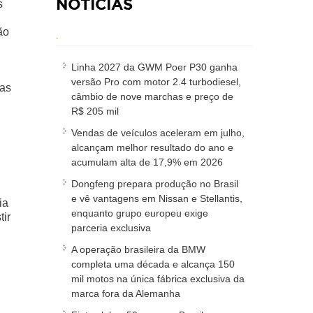
NOTÍCIAS
s
ão
.
Linha 2027 da GWM Poer P30 ganha
versão Pro com motor 2.4 turbodiesel,
das
câmbio de nove marchas e preço de
R$ 205 mil
Vendas de veículos aceleram em julho,
alcançam melhor resultado do ano e
acumulam alta de 17,9% em 2026
Dongfeng prepara produção no Brasil
e vê vantagens em Nissan e Stellantis,
ia
enquanto grupo europeu exige
tir
parceria exclusiva
A operação brasileira da BMW
completa uma década e alcança 150
mil motos na única fábrica exclusiva da
marca fora da Alemanha