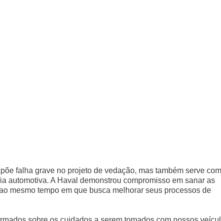
põe falha grave no projeto de vedação, mas também serve co
ria automotiva. A Haval demonstrou compromisso em sanar as
, ao mesmo tempo em que busca melhorar seus processos de
ormados sobre os cuidados a serem tomados com nossos veícu