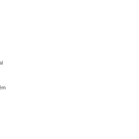
al
lém