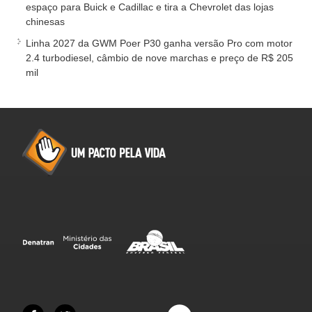
espaço para Buick e Cadillac e tira a Chevrolet das lojas
chinesas
Linha 2027 da GWM Poer P30 ganha versão Pro com motor
2.4 turbodiesel, câmbio de nove marchas e preço de R$ 205
mil