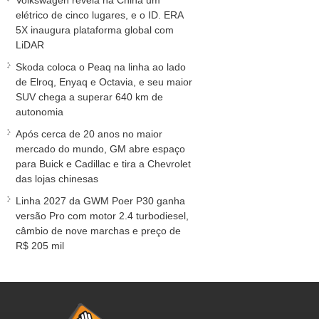
Volkswagen revela na China um
elétrico de cinco lugares, e o ID. ERA
5X inaugura plataforma global com
LiDAR
Skoda coloca o Peaq na linha ao lado
de Elroq, Enyaq e Octavia, e seu maior
SUV chega a superar 640 km de
autonomia
Após cerca de 20 anos no maior
mercado do mundo, GM abre espaço
para Buick e Cadillac e tira a Chevrolet
das lojas chinesas
Linha 2027 da GWM Poer P30 ganha
versão Pro com motor 2.4 turbodiesel,
câmbio de nove marchas e preço de
R$ 205 mil