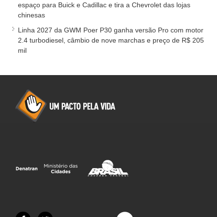
espaço para Buick e Cadillac e tira a Chevrolet das lojas
chinesas
Linha 2027 da GWM Poer P30 ganha versão Pro com motor
2.4 turbodiesel, câmbio de nove marchas e preço de R$ 205
mil