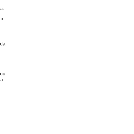
as
no
 da
tou
da