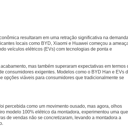
 econômica resultaram em uma retração significativa na demand
abricantes locais como BYD, Xiaomi e Huawei começou a ameaça
o veículos elétricos (EVs) com tecnologias de ponta e
e acabamento, mas também superaram expectativas em termos 
o de consumidores exigentes. Modelos como o BYD Han e EVs 
e opções viáveis para consumidores que tradicionalmente se
a foi percebida como um movimento ousado, mas agora, olhos
imeiro modelo 100% elétrico da montadora, experimentou uma qu
as de vendas não se concretizaram, levando a montadora a
o.