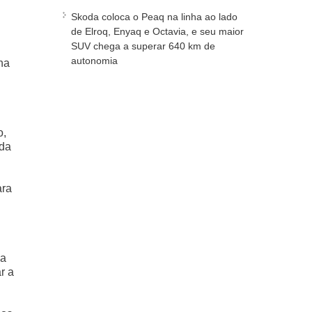
Skoda coloca o Peaq na linha ao lado
de Elroq, Enyaq e Octavia, e seu maior
SUV chega a superar 640 km de
autonomia
na
o,
 da
ara
da
r a