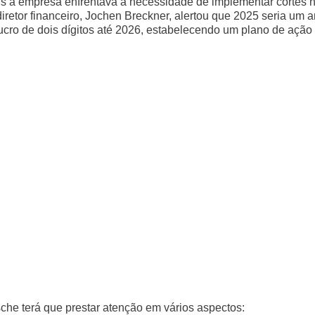
s a empresa enfrentava a necessidade de implementar cortes 
iretor financeiro, Jochen Breckner, alertou que 2025 seria um 
ucro de dois dígitos até 2026, estabelecendo um plano de ação
sche terá que prestar atenção em vários aspectos: