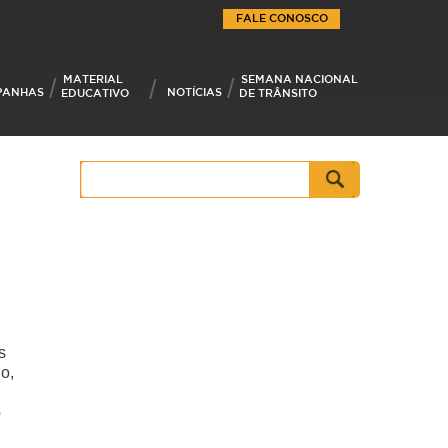
FALE CONOSCO
MATERIAL
SEMANA NACIONAL
PANHAS
NOTÍCIAS
EDUCATIVO
DE TRÂNSITO
Pesquisar
por:
s
o,
o