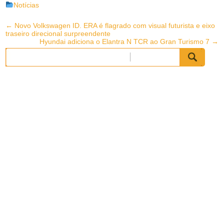
Notícias
Post
←
Novo Volkswagen ID. ERA é flagrado com visual futurista e eixo
traseiro direcional surpreendente
navigation
Hyundai adiciona o Elantra N TCR ao Gran Turismo 7
→
Pesquisar
por: