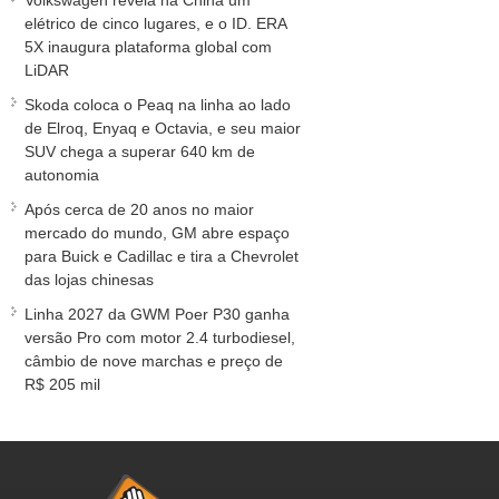
Volkswagen revela na China um
elétrico de cinco lugares, e o ID. ERA
5X inaugura plataforma global com
LiDAR
Skoda coloca o Peaq na linha ao lado
de Elroq, Enyaq e Octavia, e seu maior
SUV chega a superar 640 km de
autonomia
Após cerca de 20 anos no maior
mercado do mundo, GM abre espaço
para Buick e Cadillac e tira a Chevrolet
das lojas chinesas
Linha 2027 da GWM Poer P30 ganha
versão Pro com motor 2.4 turbodiesel,
câmbio de nove marchas e preço de
R$ 205 mil