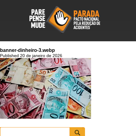
banner-dinheiro-3.webp
Published 20 de janeiro de 2026
Pesquisar
por: