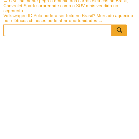
Post
←
GM finalmente pega o embalo dos carros elétricos no Brasil;
Chevrolet Spark surpreende como o SUV mais vendido no
navigation
segmento
Volkswagen ID Polo poderá ser feito no Brasil? Mercado aquecido
por elétricos chineses pode abrir oportunidades
→
Pesquisar
por: