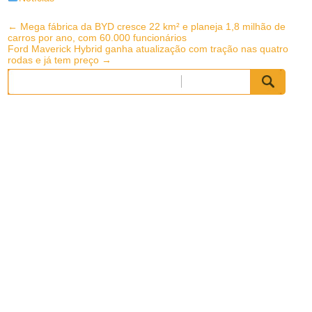
Post
←
Mega fábrica da BYD cresce 22 km² e planeja 1,8 milhão de
carros por ano, com 60.000 funcionários
navigation
Ford Maverick Hybrid ganha atualização com tração nas quatro
rodas e já tem preço
→
Pesquisar
por: