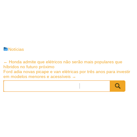
Notícias
Post
←
Honda admite que elétricos não serão mais populares que
híbridos no futuro próximo
navigation
Ford adia novas picape e van elétricas por três anos para investir
em modelos menores e acessíveis
→
Pesquisar
por: