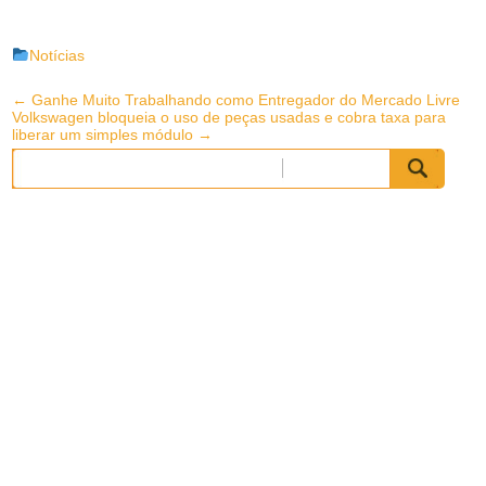
Notícias
Post
←
Ganhe Muito Trabalhando como Entregador do Mercado Livre
Volkswagen bloqueia o uso de peças usadas e cobra taxa para
navigation
liberar um simples módulo
→
Pesquisar
por: