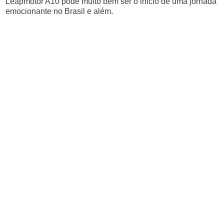
Leapmotor A10 pode muito bem ser o início de uma jornada
emocionante no Brasil e além.