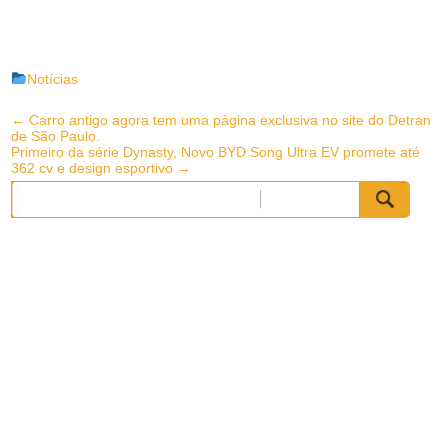
Notícias
Post
←
Carro antigo agora tem uma página exclusiva no site do Detran
de São Paulo.
navigation
Primeiro da série Dynasty, Novo BYD Song Ultra EV promete até
362 cv e design esportivo
→
Pesquisar
por: