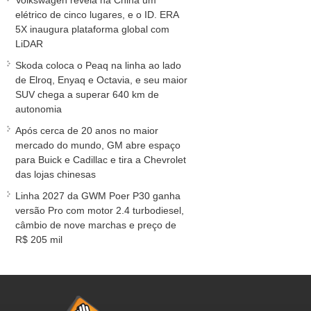
Volkswagen revela na China um
elétrico de cinco lugares, e o ID. ERA
5X inaugura plataforma global com
LiDAR
Skoda coloca o Peaq na linha ao lado
de Elroq, Enyaq e Octavia, e seu maior
SUV chega a superar 640 km de
autonomia
Após cerca de 20 anos no maior
mercado do mundo, GM abre espaço
para Buick e Cadillac e tira a Chevrolet
das lojas chinesas
Linha 2027 da GWM Poer P30 ganha
versão Pro com motor 2.4 turbodiesel,
câmbio de nove marchas e preço de
R$ 205 mil