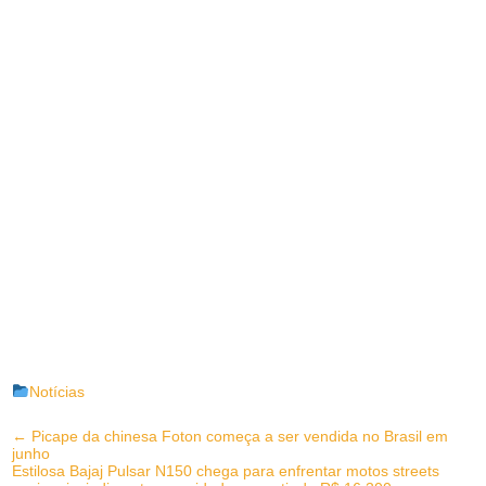
Notícias
Post
←
Picape da chinesa Foton começa a ser vendida no Brasil em
junho
navigation
Estilosa Bajaj Pulsar N150 chega para enfrentar motos streets