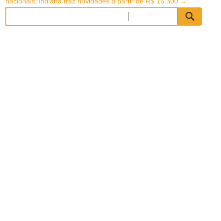
nacionais; indiana traz novidades a partir de R$ 16.300
→
Pesquisar
por: