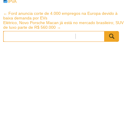
IPVA
Post
←
Ford anuncia corte de 4.000 empregos na Europa devido à
baixa demanda por EVs
navigation
Elétrico, Novo Porsche Macan já está no mercado brasileiro; SUV
de luxo parte de R$ 560.000
→
Pesquisar
por: