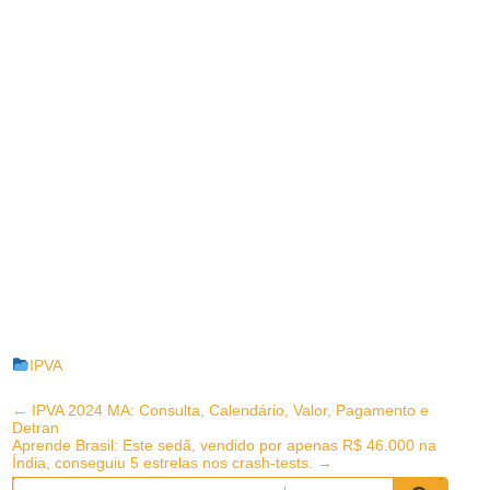
IPVA
Post
←
IPVA 2024 MA: Consulta, Calendário, Valor, Pagamento e
Detran
navigation
Aprende Brasil: Este sedã, vendido por apenas R$ 46.000 na
Índia, conseguiu 5 estrelas nos crash-tests.
→
Pesquisar