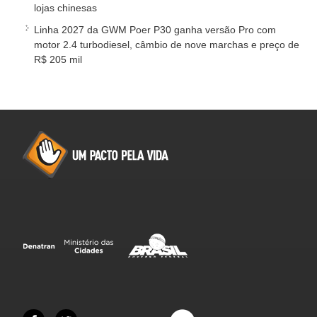
lojas chinesas
Linha 2027 da GWM Poer P30 ganha versão Pro com
motor 2.4 turbodiesel, câmbio de nove marchas e preço de
R$ 205 mil