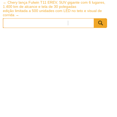
Post
←
Chery lança Fulwin T11 EREV, SUV gigante com 6 lugares,
1.400 km de alcance e tela de 30 polegadas
navigation
edição limitada a 500 unidades com LED no teto e visual de
corrida
→
Pesquisar
por: