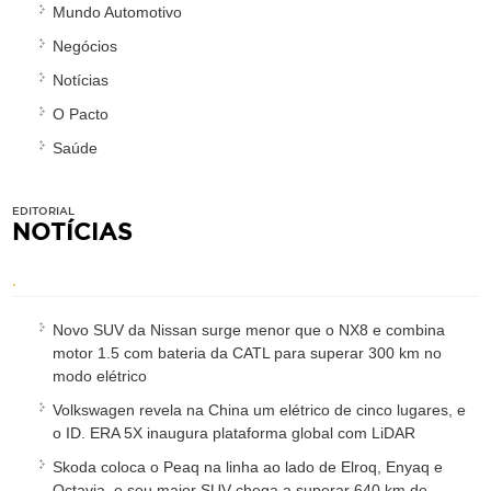
Mundo Automotivo
Negócios
Notícias
O Pacto
Saúde
EDITORIAL
NOTÍCIAS
.
Novo SUV da Nissan surge menor que o NX8 e combina
motor 1.5 com bateria da CATL para superar 300 km no
modo elétrico
Volkswagen revela na China um elétrico de cinco lugares, e
o ID. ERA 5X inaugura plataforma global com LiDAR
Skoda coloca o Peaq na linha ao lado de Elroq, Enyaq e
Octavia, e seu maior SUV chega a superar 640 km de