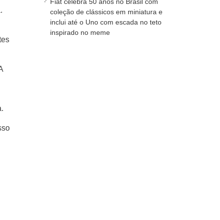
Fiat celebra 50 anos no Brasil com
.
coleção de clássicos em miniatura e
inclui até o Uno com escada no teto
inspirado no meme
tes
A
.
sso