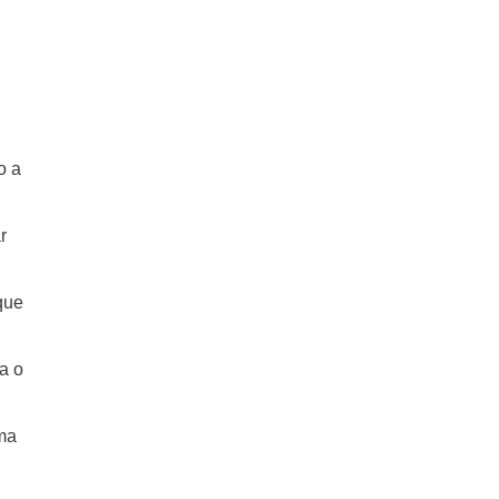
o a
r
que
a o
uma