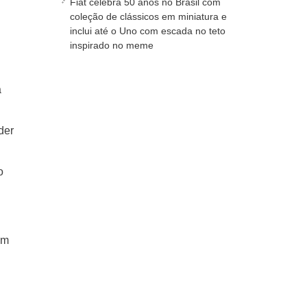
Fiat celebra 50 anos no Brasil com
coleção de clássicos em miniatura e
inclui até o Uno com escada no teto
inspirado no meme
a
der
o
am