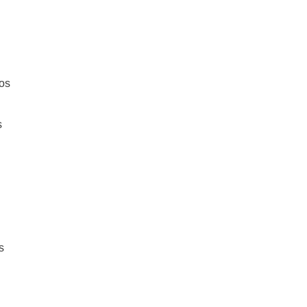
os
s
s