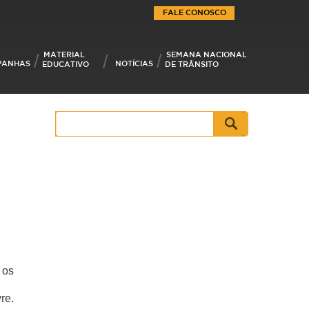
FALE CONOSCO
MATERIAL
SEMANA NACIONAL
PANHAS
NOTÍCIAS
EDUCATIVO
DE TRÂNSITO
Pesquisar
por:
 os
re.