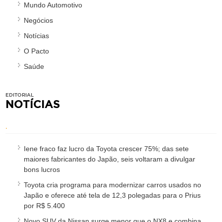
Mundo Automotivo
Negócios
Notícias
O Pacto
Saúde
EDITORIAL
NOTÍCIAS
.
Iene fraco faz lucro da Toyota crescer 75%; das sete
maiores fabricantes do Japão, seis voltaram a divulgar
bons lucros
Toyota cria programa para modernizar carros usados no
Japão e oferece até tela de 12,3 polegadas para o Prius
por R$ 5.400
Novo SUV da Nissan surge menor que o NX8 e combina