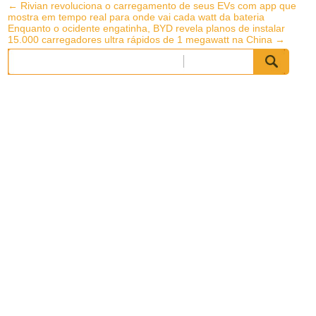
Post
←
Rivian revoluciona o carregamento de seus EVs com app que
mostra em tempo real para onde vai cada watt da bateria
navigation
Enquanto o ocidente engatinha, BYD revela planos de instalar
15.000 carregadores ultra rápidos de 1 megawatt na China
→
Pesquisar
por: