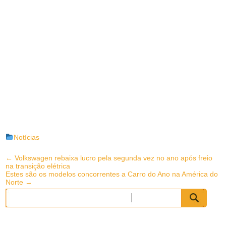
Notícias
Post
←
Volkswagen rebaixa lucro pela segunda vez no ano após freio
na transição elétrica
navigation
Estes são os modelos concorrentes a Carro do Ano na América do
Norte
→
Pesquisar
por: