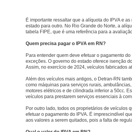
É importante ressaltar que a alíquota do IPVA e a
estado para outro. No Rio Grande do Norte, a alíqu
tabela FIPE, que é uma referência para a avaliação
Quem precisa pagar o IPVA em RN?
Para entender quem deve efetuar o pagamento do I
exceções. O governo do estado oferece isenção d
Assim, no exercício de 2024, veículos fabricados 
Além dos veículos mais antigos, o Detran-RN tam
como máquinas para serviços rurais, ambulâncias, 
motores elétricos e de cilindrada inferior a 50cc.
veículos para prestarem serviços essenciais à co
Por outro lado, todos os proprietários de veículos
efetuar o pagamento do IPVA. É imprescindível qu
aos valores a serem quitados, pois a falta de regu
Qual o valor do IPVA em RN?