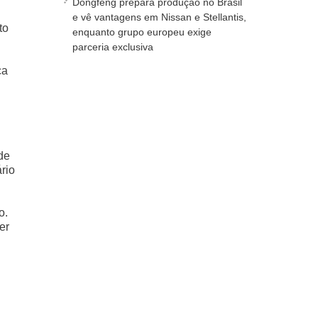
Dongfeng prepara produção no Brasil
e vê vantagens em Nissan e Stellantis,
to
enquanto grupo europeu exige
parceria exclusiva
ca
de
rio
o.
er