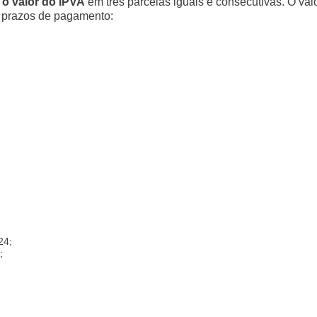
 o valor do IPVA
em três parcelas iguais e consecutivas. O val
s prazos de pagamento:
24;
;