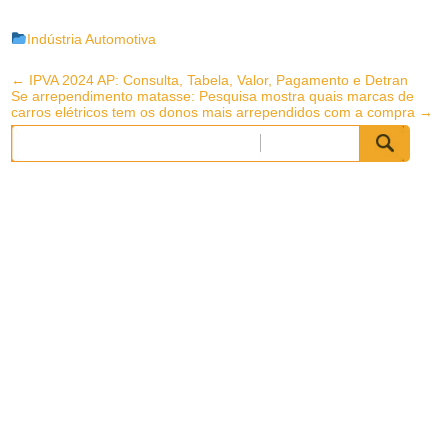
Indústria Automotiva
Post
←
IPVA 2024 AP: Consulta, Tabela, Valor, Pagamento e Detran
Se arrependimento matasse: Pesquisa mostra quais marcas de
navigation
carros elétricos tem os donos mais arrependidos com a compra
→
Pesquisar
por: