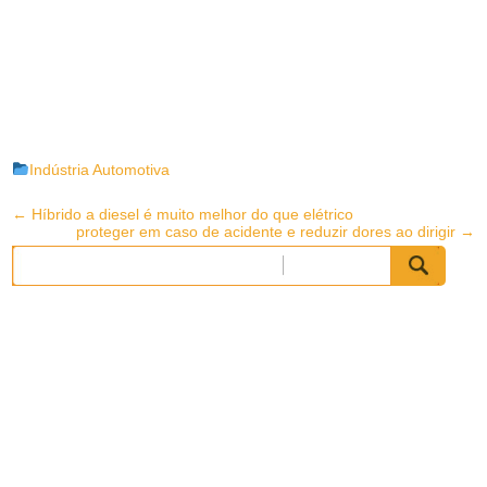
Indústria Automotiva
Post
←
Híbrido a diesel é muito melhor do que elétrico
proteger em caso de acidente e reduzir dores ao dirigir
→
navigation
Pesquisar
por: