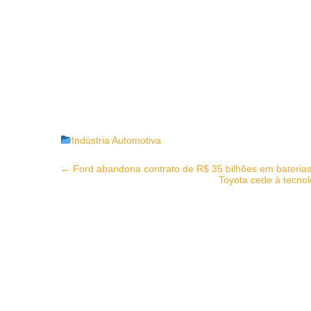
Indústria Automotiva
Post
←
Ford abandona contrato de R$ 35 bilhões em bateria
Toyota cede à tecnol
navigation