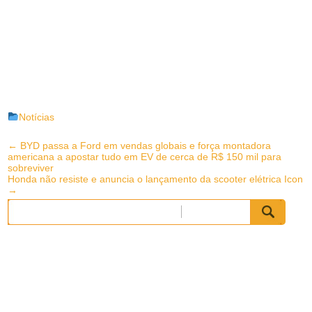
Notícias
Post
←
BYD passa a Ford em vendas globais e força montadora
americana a apostar tudo em EV de cerca de R$ 150 mil para
navigation
sobreviver
Honda não resiste e anuncia o lançamento da scooter elétrica Icon
→
Pesquisar
por: