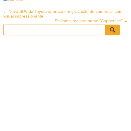
Post
←
Novo SUV da Toyota aparece em gravação de comercial com
visual impressionante
navigation
Stellantis registra nome “Copperline”
→
Pesquisar
por: