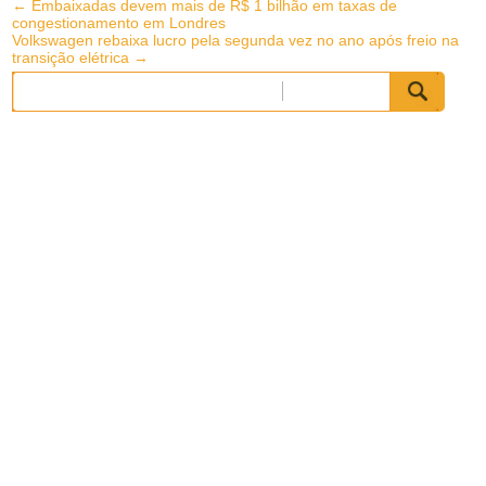
Post
←
Embaixadas devem mais de R$ 1 bilhão em taxas de
congestionamento em Londres
navigation
Volkswagen rebaixa lucro pela segunda vez no ano após freio na
transição elétrica
→
Pesquisar
por: