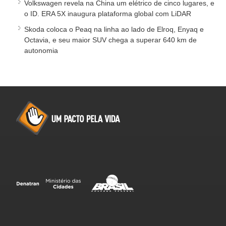
Volkswagen revela na China um elétrico de cinco lugares, e
o ID. ERA 5X inaugura plataforma global com LiDAR
Skoda coloca o Peaq na linha ao lado de Elroq, Enyaq e
Octavia, e seu maior SUV chega a superar 640 km de
autonomia