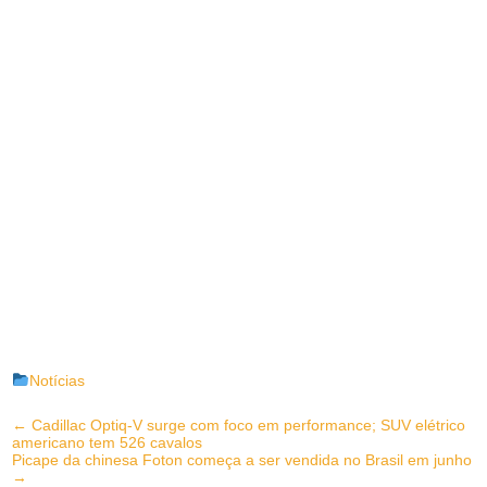
Notícias
Post
←
Cadillac Optiq-V surge com foco em performance; SUV elétrico
americano tem 526 cavalos
navigation
Picape da chinesa Foton começa a ser vendida no Brasil em junho
→